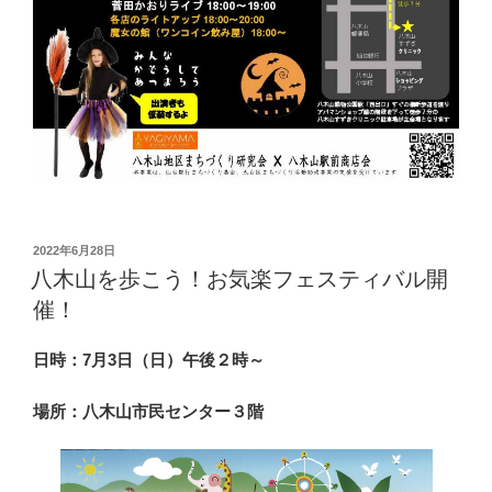
投
2022年6月28日
稿
八木山を歩こう！お気楽フェスティバル開
日:
催！
日時：7月3日（日）午後２時～
場所：八木山市民センター３階