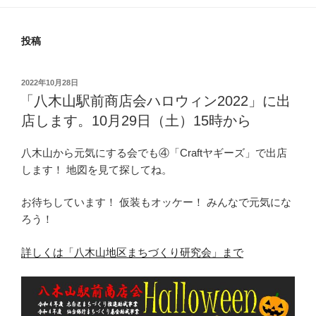
投稿
投
2022年10月28日
稿
「八木山駅前商店会ハロウィン2022」に出
日:
店します。10月29日（土）15時から
八木山から元気にする会でも④「Craftヤギーズ」で出店
します！ 地図を見て探してね。
お待ちしています！ 仮装もオッケー！ みんなで元気にな
ろう！
詳しくは「八木山地区まちづくり研究会」まで